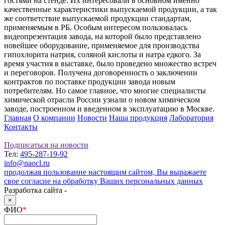
гостями на стенде. Их интересовали в основном именно
качественные характеристики выпускаемой продукции, а так
же соответствие выпускаемой продукции стандартам,
применяемым в РБ. Особым интересом пользовалась
видеопрезентация завода, на которой было представлено
новейшее оборудование, применяемое для производства
гипохлорита натрия, соляной кислоты и натра едкого. За
время участия в выставке, было проведено множество встреч
и переговоров. Получена договоренность о заключении
контрактов по поставке продукции завода новым
потребителям. Но самое главное, что многие специалисты
химической отрасли России узнали о новом химическом
заводе, построенном и введенном в эксплуатацию в Москве.
Главная
О компании
Новости
Наша продукция
Лаборатория
Контакты
Подписаться на новости
Тел:
495-287-19-92
info@naocl.ru
продолжая пользование настоящим сайтом, Вы выражаете
свое согласие на обработку Ваших персональных данных
Разработка сайта -
×
ФИО
*