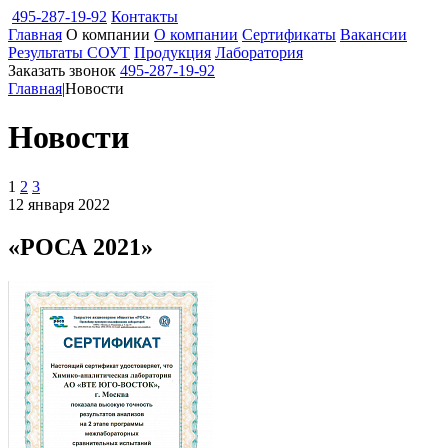
495-287-19-92
Контакты
Главная
О компании
О компании
Сертификаты
Вакансии
Результаты СОУТ
Продукция
Лаборатория
Заказать звонок
495-287-19-92
Главная
|
Новости
Новости
1
2
3
12 января 2022
«РОСА 2021»