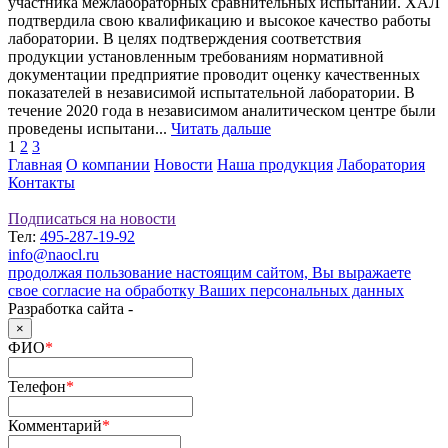
участника межлабораторных сравнительных испытаний. ХАЛ
подтвердила свою квалификацию и высокое качество работы
лаборатории. В целях подтверждения соответствия
продукции установленным требованиям нормативной
документации предприятие проводит оценку качественных
показателей в независимой испытательной лаборатории. В
течение 2020 года в независимом аналитическом центре были
проведены испытани...
Читать дальше
1
2
3
Главная
О компании
Новости
Наша продукция
Лаборатория
Контакты
Подписаться на новости
Тел:
495-287-19-92
info@naocl.ru
продолжая пользование настоящим сайтом, Вы выражаете
свое согласие на обработку Ваших персональных данных
Разработка сайта -
×
ФИО
*
Телефон
*
Комментарий
*