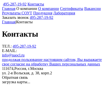
495-287-19-92
Контакты
Главная
О компании
О компании
Сертификаты
Вакансии
Результаты СОУТ
Продукция
Лаборатория
Заказать звонок
495-287-19-92
Главная
|
Контакты
Контакты
ТЕЛ.:
495-287-19-92
E-MAIL:
info@naocl.ru
продолжая пользование настоящим сайтом, Вы выражаете
свое согласие на обработку Ваших персональных данных
111674,Россия, г.Москва
ул. 2-я Вольская, д. 38, корп.2
Обратная связь
загрузка карты...